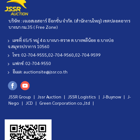
บริษัท : เจเอสเอสอาร์ อ๊อกชั่น จำกัด. (สำนักงานใหญ่) เขตปลอดอากร
บางนา กม.35 ( Free Zone)
เลขที่ 65/5 หมู่ 4 ถ.บางนา-ตราด ต.บางพลีน้อย อ.บางบ่อ
จ.สมุทรปราการ 10560
โทร: 02-704-9555,02-704-9560,02-704-9599
แฟกซ์: 02-704-9550
อีเมล:
auctionsite@jssr.co.th
JSSR Group |
Jssr Auction
|
JSSR Logistics
|
J-Buynow
|
J-
Nego
|
JCD
|
Green Corporation co.,ltd
|