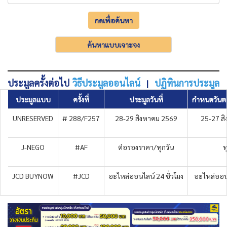
กดเพื่อค้นหา
ค้นหาแบบเจาะจง
ประมูลครั้งต่อไป
วิธีประมูลออนไลน์
|
ปฏิทินการประมูล
ประมูลแบบ
ครั้งที่
ประมูลวันที่
กำหนดวันต
UNRESERVED
# 288/F257
28-29 สิงหาคม 2569
25-27 ส
J-NEGO
#AF
ต่อรองราคา/ทุกวัน
ท
JCD BUYNOW
#JCD
อะไหล่ออนไลน์ 24 ชั่วโมง
อะไหล่ออนไ