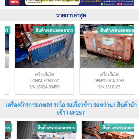
รายการล่าสุด
ร
สินค้าเขตปลอดอากร
สินค้าเขตปลอดอากร
เครื่องปั่นไฟ
เครื่องปั่นไฟ
HONDA ET5000Z
DENYO DCA-20SS
S/N.65024-00459
S/N.1310103
เครื่องจักรการเกษตร รถไถ รถเกี่ยวข้าว รถหว่าน ( สินค้านำ
เข้า ) #F257
ร
สินค้าเขตปลอดอากร
สินค้าเขตปลอดอากร