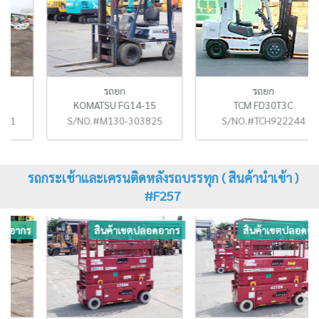
รถยก
รถยก
KOMATSU FG14-15
TCM FD30T3C
S/NO.#M130-303825
S/NO.#TCH922244
รถกระเช้าและเครนติดหลังรถบรรทุก ( สินค้านำเข้า )
#F257
ร
สินค้าเขตปลอดอากร
สินค้าเขตปลอดอากร