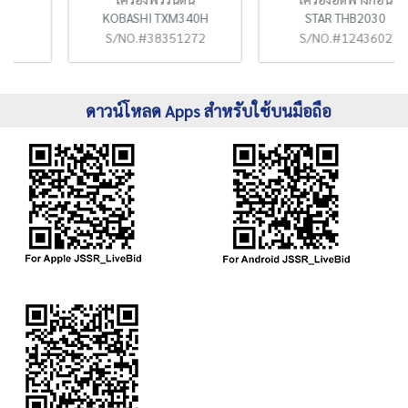
KOBASHI TXM340H
STAR THB2030
S/NO.#38351272
S/NO.#1243602
ดาวน์โหลด Apps สำหรับใช้บนมือถือ