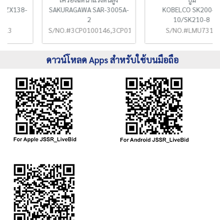
SAKURAGAWA SAR-3005A-
KOBELCO SK200-8-
2
10/SK210-8
S/NO.#3CP0100146,3CP0100475
S/NO.#LMU7310
ดาวน์โหลด Apps สำหรับใช้บนมือถือ