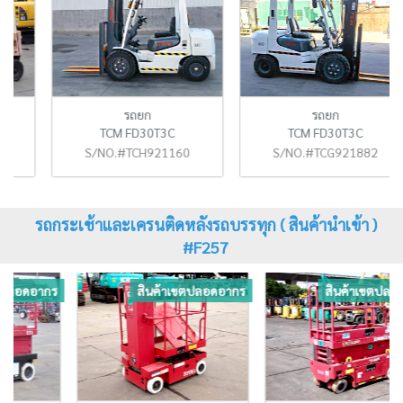
รถยก
รถยก
TCM FD30T3C
TCM FD30T3C
S/NO.#TCH921160
S/NO.#TCG921882
รถกระเช้าและเครนติดหลังรถบรรทุก ( สินค้านำเข้า )
#F257
ร
สินค้าเขตปลอดอากร
สินค้าเขตปลอดอากร