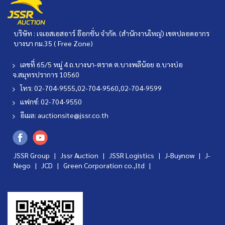
บริษัท : เจเอสเอสอาร์ อ๊อกชั่น จำกัด. (สำนักงานใหญ่) เขตปลอดอากร
บางนา กม.35 ( Free Zone)
เลขที่ 65/5 หมู่ 4 ถ.บางนา-ตราด ต.บางพลีน้อย อ.บางบ่อ
จ.สมุทรปราการ 10560
โทร: 02-704-9555,02-704-9560,02-704-9599
แฟกซ์: 02-704-9550
อีเมล:
auctionsite@jssr.co.th
JSSR Group |
Jssr Auction
|
JSSR Logistics
|
J-Buynow
|
J-
Nego
|
JCD
|
Green Corporation co.,ltd
|