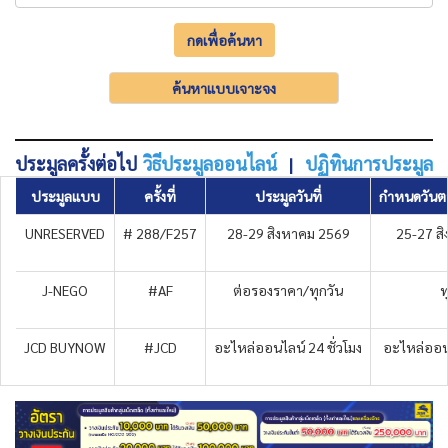
กดเพื่อค้นหา
ค้นหาแบบเจาะจง
ประมูลครั้งต่อไป
วิธีประมูลออนไลน์
|
ปฏิทินการประมูล
ประมูลแบบ
ครั้งที่
ประมูลวันที่
กำหนดวันต
UNRESERVED
# 288/F257
28-29 สิงหาคม 2569
25-27 ส
J-NEGO
#AF
ต่อรองราคา/ทุกวัน
ท
JCD BUYNOW
#JCD
อะไหล่ออนไลน์ 24 ชั่วโมง
อะไหล่ออนไ