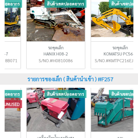
ร
สินค้าเขตปลอดอากร
สินค้าเขตปลอดอากร
รถขุดเล็ก
รถขุดเล็ก
HANIX H08-2
KOMATSU PC56-7
59
S/NO.#H0810086
S/NO.#KMTPC216EJQB15215
รายการของเล็ก ( สินค้านำเข้า ) #F257
ร
สินค้าเขตปลอดอากร
สินค้าเขตปลอดอากร
D
UNUSED
เครื่องฉีดน้ำแรงดันสูง
บูม