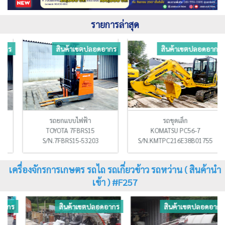
รายการล่าสุด
ร
สินค้าเขตปลอดอากร
สินค้าเขตปลอดอากร
รถยกแบบไฟฟ้า
รถขุดเล็ก
TOYOTA 7FBRS15
KOMATSU PC56-7
S/N.7FBRS15-53203
S/N.KMTPC216E38B01755
เครื่องจักรการเกษตร รถไถ รถเกี่ยวข้าว รถหว่าน ( สินค้านำ
เข้า ) #F257
ร
สินค้าเขตปลอดอากร
สินค้าเขตปลอดอากร