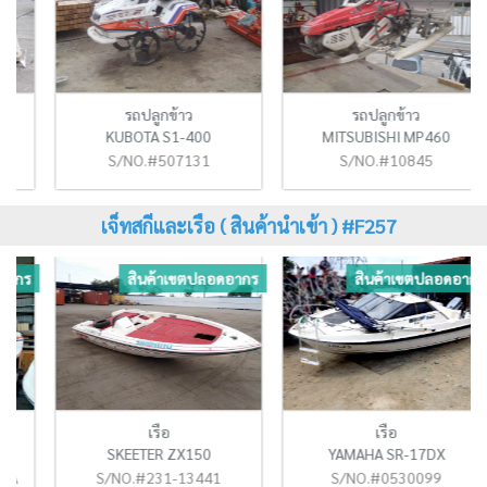
รถปลูกข้าว
รถปลูกข้าว
KUBOTA S1-400
MITSUBISHI MP460
S/NO.#507131
S/NO.#10845
เจ็ทสกีและเรือ ( สินค้านำเข้า ) #F257
ร
สินค้าเขตปลอดอากร
สินค้าเขตปลอดอากร
เรือ
เรือ
SKEETER ZX150
YAMAHA SR-17DX
S/NO.#231-13441
S/NO.#0530099