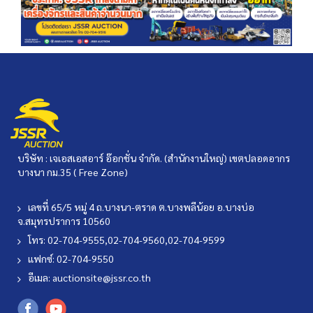
บริษัท : เจเอสเอสอาร์ อ๊อกชั่น จำกัด. (สำนักงานใหญ่) เขตปลอดอากร
บางนา กม.35 ( Free Zone)
เลขที่ 65/5 หมู่ 4 ถ.บางนา-ตราด ต.บางพลีน้อย อ.บางบ่อ
จ.สมุทรปราการ 10560
โทร: 02-704-9555,02-704-9560,02-704-9599
แฟกซ์: 02-704-9550
อีเมล:
auctionsite@jssr.co.th