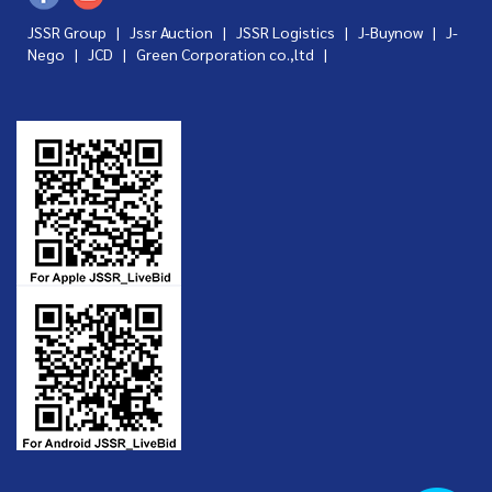
JSSR Group |
Jssr Auction
|
JSSR Logistics
|
J-Buynow
|
J-
Nego
|
JCD
|
Green Corporation co.,ltd
|