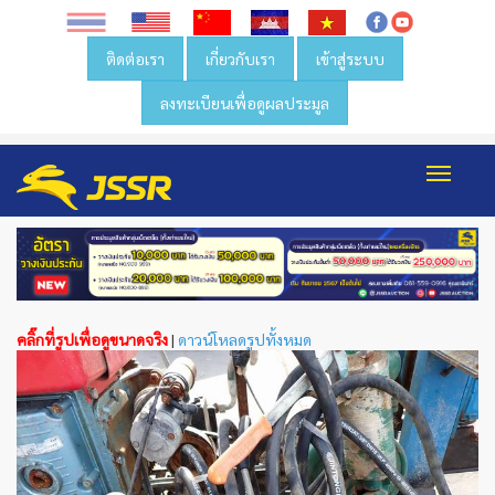
ติดต่อเรา
เกี่ยวกับเรา
เข้าสู่ระบบ
ลงทะเบียนเพื่อดูผลประมูล
Toggl
navig
คลิ๊กที่รูปเพื่อดูขนาดจริง
|
ดาวน์โหลดรูปทั้งหมด