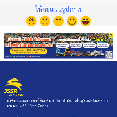
ให้คะแนนรูปภาพ
บริษัท : เจเอสเอสอาร์ อ๊อกชั่น จำกัด. (สำนักงานใหญ่) เขตปลอดอากร
บางนา กม.35 ( Free Zone)