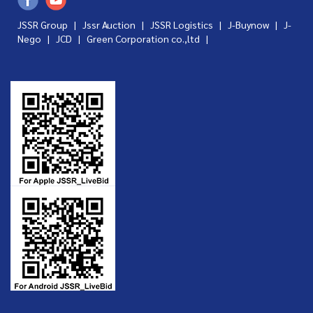
JSSR Group |
Jssr Auction
|
JSSR Logistics
|
J-Buynow
|
J-
Nego
|
JCD
|
Green Corporation co.,ltd
|