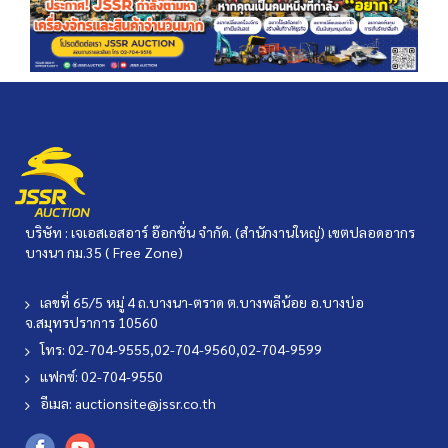
บริษัท : เจเอสเอสอาร์ อ๊อกชั่น จำกัด. (สำนักงานใหญ่) เขตปลอดอากร
บางนา กม.35 ( Free Zone)
เลขที่ 65/5 หมู่ 4 ถ.บางนา-ตราด ต.บางพลีน้อย อ.บางบ่อ
จ.สมุทรปราการ 10560
โทร: 02-704-9555,02-704-9560,02-704-9599
แฟกซ์: 02-704-9550
อีเมล:
auctionsite@jssr.co.th