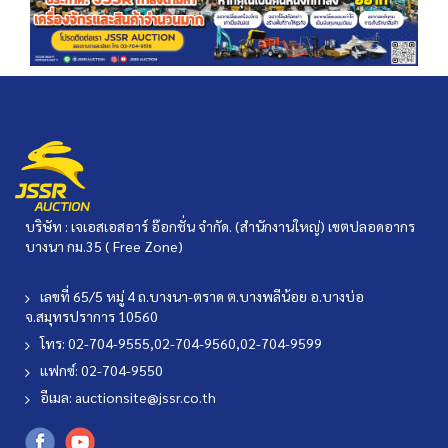
บริษัท : เจเอสเอสอาร์ อ๊อกชั่น จำกัด. (สำนักงานใหญ่) เขตปลอดอากร
บางนา กม.35 ( Free Zone)
เลขที่ 65/5 หมู่ 4 ถ.บางนา-ตราด ต.บางพลีน้อย อ.บางบ่อ
จ.สมุทรปราการ 10560
โทร: 02-704-9555,02-704-9560,02-704-9599
แฟกซ์: 02-704-9550
อีเมล:
auctionsite@jssr.co.th