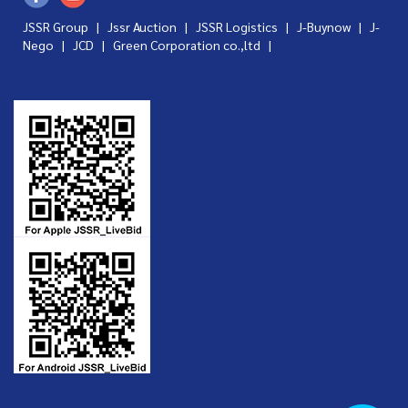
JSSR Group |
Jssr Auction
|
JSSR Logistics
|
J-Buynow
|
J-
Nego
|
JCD
|
Green Corporation co.,ltd
|