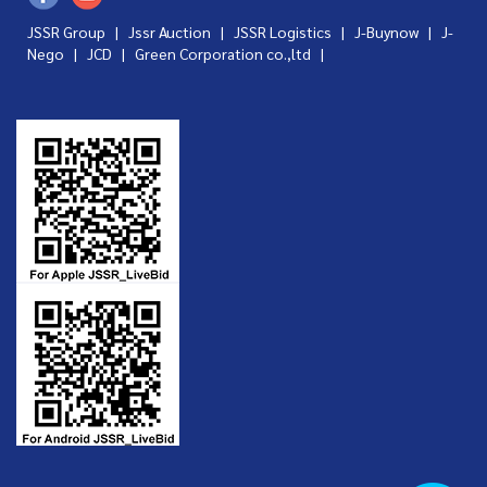
JSSR Group |
Jssr Auction
|
JSSR Logistics
|
J-Buynow
|
J-
Nego
|
JCD
|
Green Corporation co.,ltd
|