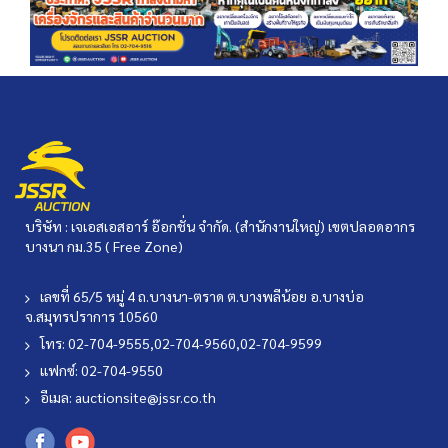
บริษัท : เจเอสเอสอาร์ อ๊อกชั่น จำกัด. (สำนักงานใหญ่) เขตปลอดอากร
บางนา กม.35 ( Free Zone)
เลขที่ 65/5 หมู่ 4 ถ.บางนา-ตราด ต.บางพลีน้อย อ.บางบ่อ
จ.สมุทรปราการ 10560
โทร: 02-704-9555,02-704-9560,02-704-9599
แฟกซ์: 02-704-9550
อีเมล:
auctionsite@jssr.co.th