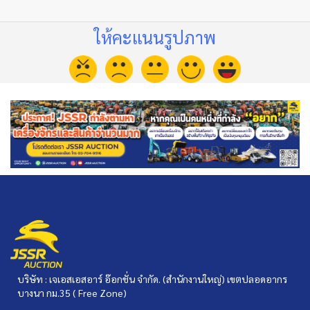
ให้คะแนนรูปภาพ
บริษัท : เจเอสเอสอาร์ อ๊อกชั่น จำกัด. (สำนักงานใหญ่) เขตปลอดอากร
บางนา กม.35 ( Free Zone)