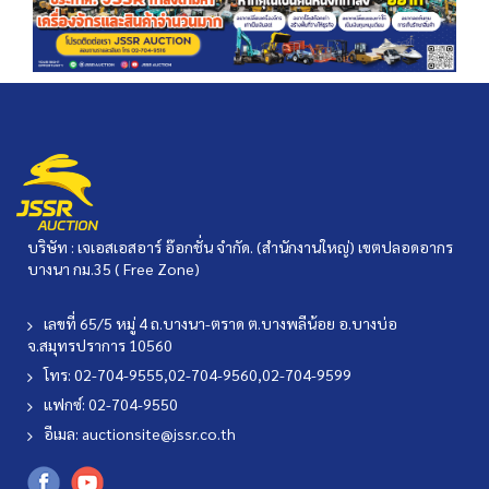
บริษัท : เจเอสเอสอาร์ อ๊อกชั่น จำกัด. (สำนักงานใหญ่) เขตปลอดอากร
บางนา กม.35 ( Free Zone)
เลขที่ 65/5 หมู่ 4 ถ.บางนา-ตราด ต.บางพลีน้อย อ.บางบ่อ
จ.สมุทรปราการ 10560
โทร: 02-704-9555,02-704-9560,02-704-9599
แฟกซ์: 02-704-9550
อีเมล:
auctionsite@jssr.co.th