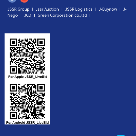
JSSR Group |
Jssr Auction
|
JSSR Logistics
|
J-Buynow
|
J-
Nego
|
JCD
|
Green Corporation co.,ltd
|