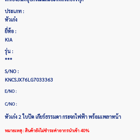
ประเภท :
หัวเก๋ง
ยี่ห้อ :
KIA
รุ่น :
***
S/NO :
KNCSJX76LG7033363
E/NO :
C/NO :
หัวเก๋ง 2 ใบปัด เกียร์ธรรมดา กระจกไฟฟ้า พร้อมเพลาหน้า
หมายเหตุ : สินค้ายังไม่ชำระค่าอากรนำเข้า 40%