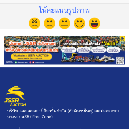
ให้คะแนนรูปภาพ
บริษัท : เจเอสเอสอาร์ อ๊อกชั่น จำกัด. (สำนักงานใหญ่) เขตปลอดอากร
บางนา กม.35 ( Free Zone)