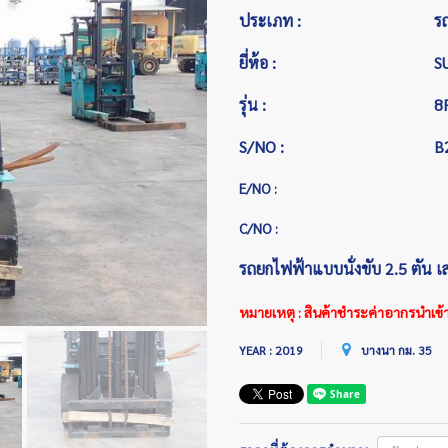
ประเภท :
ร
ยี่ห้อ :
S
รุ่น :
8
S/NO :
B
E/NO :
C/NO :
รถยกไฟฟ้าแบบนั่งขับ 2.5 ตัน 
หมายเหตุ : สินค้าชำระค่าอากรนำเข้าแล
YEAR : 2019
บางนา กม. 35