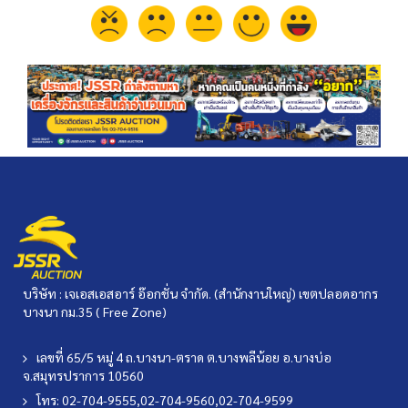
บริษัท : เจเอสเอสอาร์ อ๊อกชั่น จำกัด. (สำนักงานใหญ่) เขตปลอดอากร
บางนา กม.35 ( Free Zone)
เลขที่ 65/5 หมู่ 4 ถ.บางนา-ตราด ต.บางพลีน้อย อ.บางบ่อ
จ.สมุทรปราการ 10560
โทร: 02-704-9555,02-704-9560,02-704-9599