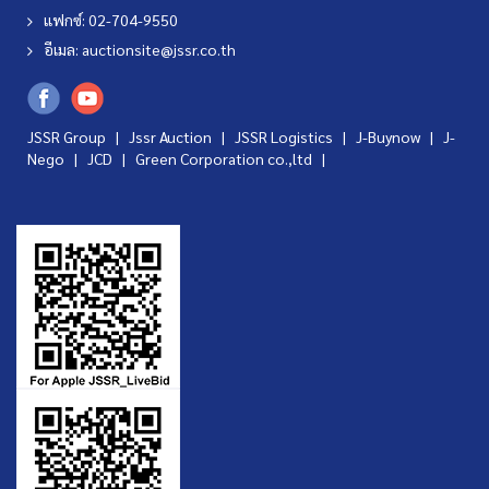
แฟกซ์: 02-704-9550
อีเมล:
auctionsite@jssr.co.th
JSSR Group |
Jssr Auction
|
JSSR Logistics
|
J-Buynow
|
J-
Nego
|
JCD
|
Green Corporation co.,ltd
|