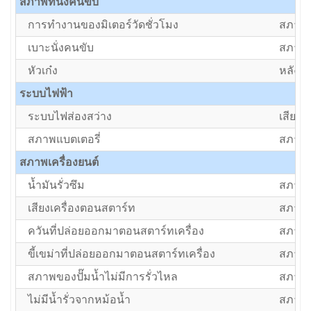
สภาพที่นั่งคนขับ
การทำงานของมิเตอร์วัดชั่วโมง
สภาพป
เบาะนั่งคนขับ
สภาพด
หัวเก๋ง
หลังค
ระบบไฟฟ้า
ระบบไฟส่องสว่าง
เสีย/ต้
สภาพแบตเตอรี่
สภาพป
สภาพเครื่องยนต์
น้ำมันรั่วซึม
สภาพป
เสียงเครื่องตอนสตาร์ท
สภาพป
ควันที่ปล่อยออกมาตอนสตาร์ทเครื่อง
สภาพป
ขี้เขม่าที่ปล่อยออกมาตอนสตาร์ทเครื่อง
สภาพป
สภาพของปั๊มน้ำไม่มีการรั่วไหล
สภาพป
ไม่มีน้ำรั่วจากหม้อน้ำ
สภาพป