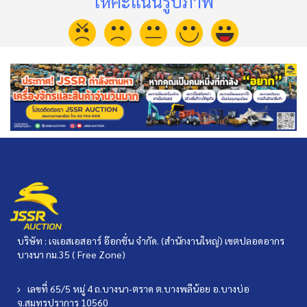
ให้คะแนนรูปภาพ
บริษัท : เจเอสเอสอาร์ อ๊อกชั่น จำกัด. (สำนักงานใหญ่) เขตปลอดอากร
บางนา กม.35 ( Free Zone)
เลขที่ 65/5 หมู่ 4 ถ.บางนา-ตราด ต.บางพลีน้อย อ.บางบ่อ
จ.สมุทรปราการ 10560