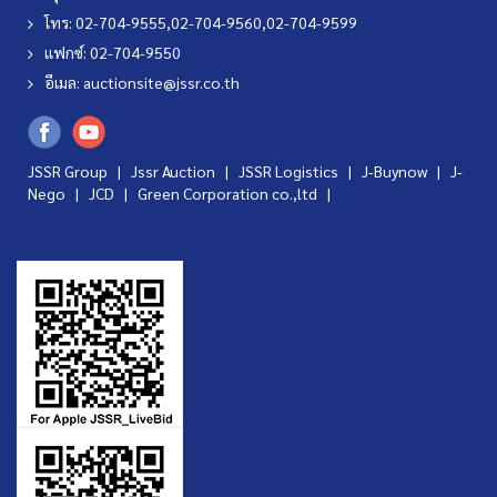
โทร: 02-704-9555,02-704-9560,02-704-9599
แฟกซ์: 02-704-9550
อีเมล:
auctionsite@jssr.co.th
JSSR Group |
Jssr Auction
|
JSSR Logistics
|
J-Buynow
|
J-
Nego
|
JCD
|
Green Corporation co.,ltd
|