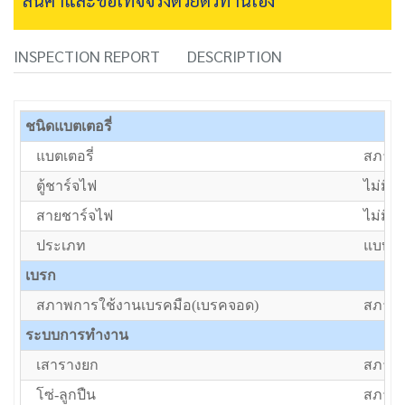
INSPECTION REPORT
DESCRIPTION
ชนิดแบตเตอรี่
แบตเตอรี่
สภาพป
ตู้ชาร์จไฟ
ไม่มีตู
สายชาร์จไฟ
ไม่มีส
ประเภท
แบบนั่
เบรก
สภาพการใช้งานเบรคมือ(เบรคจอด)
สภาพป
ระบบการทำงาน
เสารางยก
สภาพป
โซ่-ลูกปืน
สภาพป