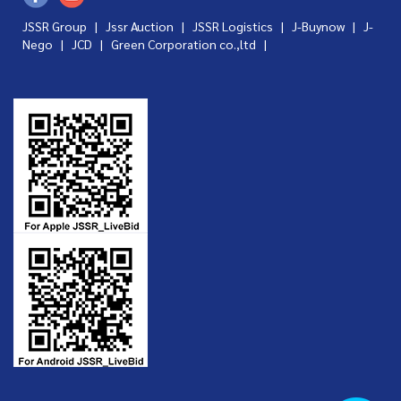
JSSR Group |
Jssr Auction
|
JSSR Logistics
|
J-Buynow
|
J-
Nego
|
JCD
|
Green Corporation co.,ltd
|