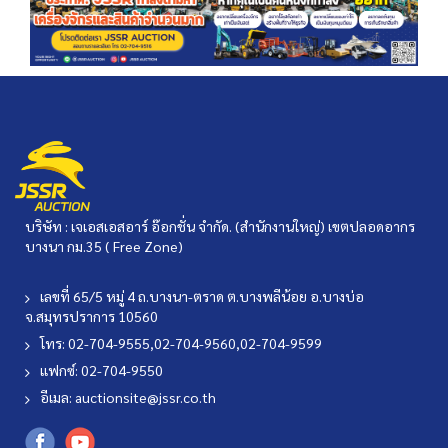
บริษัท : เจเอสเอสอาร์ อ๊อกชั่น จำกัด. (สำนักงานใหญ่) เขตปลอดอากร
บางนา กม.35 ( Free Zone)
เลขที่ 65/5 หมู่ 4 ถ.บางนา-ตราด ต.บางพลีน้อย อ.บางบ่อ
จ.สมุทรปราการ 10560
โทร: 02-704-9555,02-704-9560,02-704-9599
แฟกซ์: 02-704-9550
อีเมล:
auctionsite@jssr.co.th