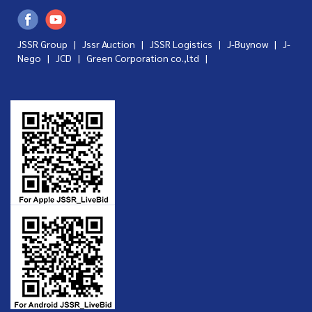
JSSR Group |
Jssr Auction
|
JSSR Logistics
|
J-Buynow
|
J-
Nego
|
JCD
|
Green Corporation co.,ltd
|