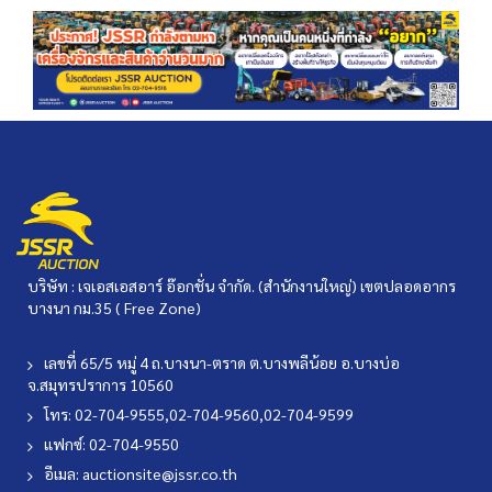
บริษัท : เจเอสเอสอาร์ อ๊อกชั่น จำกัด. (สำนักงานใหญ่) เขตปลอดอากร
บางนา กม.35 ( Free Zone)
เลขที่ 65/5 หมู่ 4 ถ.บางนา-ตราด ต.บางพลีน้อย อ.บางบ่อ
จ.สมุทรปราการ 10560
โทร: 02-704-9555,02-704-9560,02-704-9599
แฟกซ์: 02-704-9550
อีเมล:
auctionsite@jssr.co.th