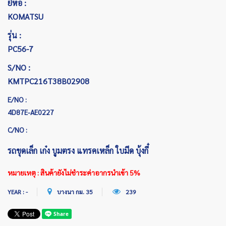
ยี่ห้อ :
KOMATSU
รุ่น :
PC56-7
S/NO :
KMTPC216T38B02908
E/NO :
4D87E-AE0227
C/NO :
รถขุดเล็ก เก๋ง บูมตรง แทรคเหล็ก ใบมีด บุ้งกี๋
หมายเหตุ : สินค้ายังไม่ชำระค่าอากรนำเข้า 5%
YEAR : -
บางนา กม. 35
239