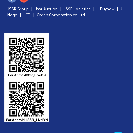
JSSR Group |
Jssr Auction
|
JSSR Logistics
|
J-Buynow
|
J-
Nego
|
JCD
|
Green Corporation co.,ltd
|