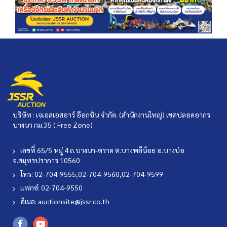
บริษัท : เจเอสเอสอาร์ อ๊อกชั่น จำกัด. (สำนักงานใหญ่) เขตปลอดอากร
บางนา กม.35 ( Free Zone)
เลขที่ 65/5 หมู่ 4 ถ.บางนา-ตราด ต.บางพลีน้อย อ.บางบ่อ
จ.สมุทรปราการ 10560
โทร: 02-704-9555,02-704-9560,02-704-9599
แฟกซ์: 02-704-9550
อีเมล:
auctionsite@jssr.co.th