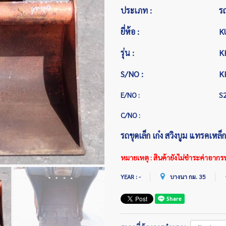
ประเภท :
รถ
ยี่ห้อ :
K
รุ่น :
K
S/NO :
K
E/NO :
S
C/NO :
รถขุดเล็ก เก๋ง สวิงบูม แทรคเหล็ก ใ
หมายเหตุ : สินค้ายังไม่ชำระค่าอากร
YEAR : -
บางนา กม. 35