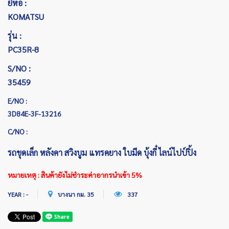
ยี่ห้อ :
KOMATSU
รุ่น :
PC35R-8
S/NO :
35459
E/NO :
3D84E-3F-13216
C/NO :
รถขุดเล็ก หลังคา สวิงบูม แทรคยาง ใบมีด บุ้งกี๋ ไลน์ไปป์ปิ้ง
หมายเหตุ : สินค้ายังไม่ชำระค่าอากรนำเข้า 5%
YEAR : -
บางนา กม. 35
337