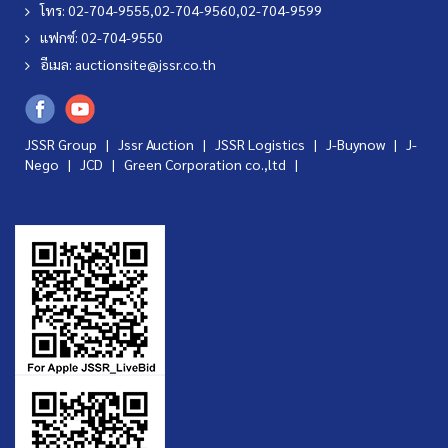
โทร: 02-704-9555,02-704-9560,02-704-9599
แฟกซ์: 02-704-9550
อีเมล:
auctionsite@jssr.co.th
JSSR Group |
Jssr Auction
|
JSSR Logistics
|
J-Buynow
|
J-
Nego
|
JCD
|
Green Corporation co.,ltd
|