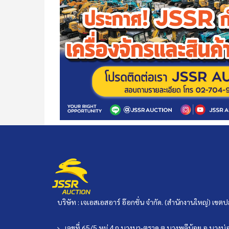
บริษัท : เจเอสเอสอาร์ อ๊อกชั่น จำกัด. (สำนักงานใหญ่) เ
เลขที่ 65/5 หมู่ 4 ถ.บางนา-ตราด ต.บางพลีน้อย อ.บาง