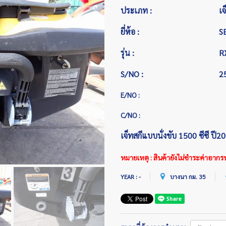
ประเภท :
เจ
ยี่ห้อ :
S
รุ่น :
R
S/NO :
2
E/NO :
C/NO :
เจ็ทสกีแบบนั่งขับ 1500 ซีซี ปี2
หมายเหตุ : สินค้ายังไม่ชำระค่าอากร
YEAR : -
บางนา กม. 35