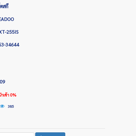
็ตสกี
EADOO
XT-255IS
53-34644
009
นำเข้า 0%
385