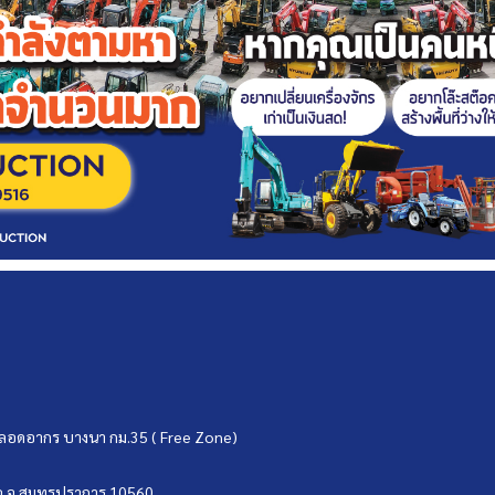
ขตปลอดอากร บางนา กม.35 ( Free Zone)
บ่อ จ.สมุทรปราการ 10560