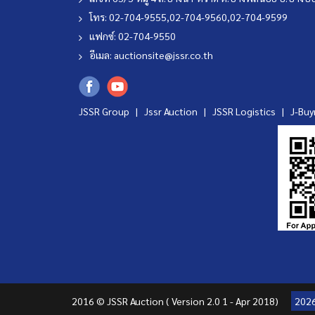
โทร: 02-704-9555,02-704-9560,02-704-9599
แฟกซ์: 02-704-9550
อีเมล:
auctionsite@jssr.co.th
JSSR Group |
Jssr Auction
|
JSSR Logistics
|
J-Bu
2016 © JSSR Auction ( Version 2.0 1 - Apr 2018)
202