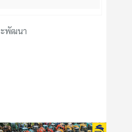
ละพัฒนา