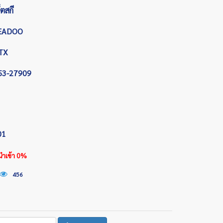
็ตสกี
EADOO
TX
53-27909
01
นำเข้า 0%
456