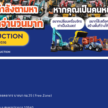
ขตปลอดอากร บางนา กม.35 ( Free Zone)
บ่อ จ.สมุทรปราการ 10560