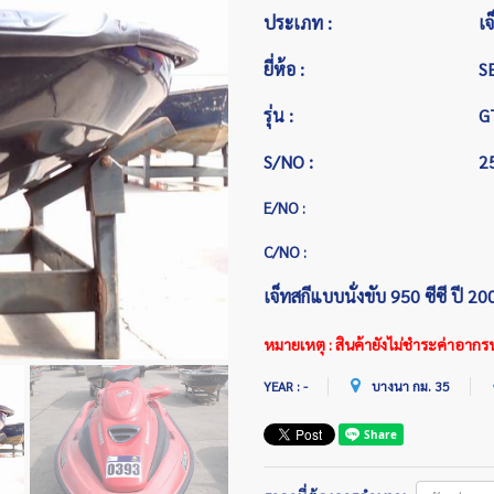
ประเภท :
เจ
ยี่ห้อ :
S
รุ่น :
G
S/NO :
2
E/NO :
C/NO :
เจ็ทสกีแบบนั่งขับ 950 ซีซี ปี 20
หมายเหตุ : สินค้ายังไม่ชำระค่าอากร
YEAR : -
บางนา กม. 35