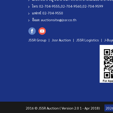
โทร: 02-704-9555,02-704-9560,02-704-9599
แฟกซ์: 02-704-9550
อีเมล:
auctionsite@jssr.co.th
JSSR Group |
Jssr Auction
|
JSSR Logistics
|
J-Bu
2016 © JSSR Auction ( Version 2.0 1 - Apr 2018)
202