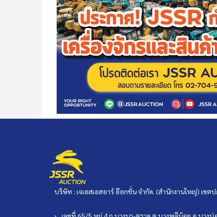
บริษัท : เจเอสเอสอาร์ อ๊อกชั่น จำกัด. (สำนักงานใหญ่) เ
เลขที่ 65/5 หมู่ 4 ถ.บางนา-ตราด ต.บางพลีน้อย อ.บาง