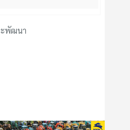
ละพัฒนา