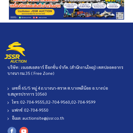
บริษัท : เจเอสเอสอาร์ อ๊อกชั่น จำกัด. (สำนักงานใหญ่) เขตปลอดอากร
บางนา กม.35 ( Free Zone)
เลขที่ 65/5 หมู่ 4 ถ.บางนา-ตราด ต.บางพลีน้อย อ.บางบ่อ
จ.สมุทรปราการ 10560
โทร: 02-704-9555,02-704-9560,02-704-9599
แฟกซ์: 02-704-9550
อีเมล:
auctionsite@jssr.co.th