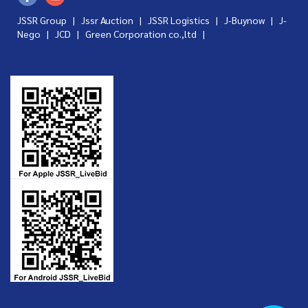
JSSR Group |
Jssr Auction
|
JSSR Logistics
|
J-Buynow
|
J-
Nego
|
JCD
|
Green Corporation co.,ltd
|