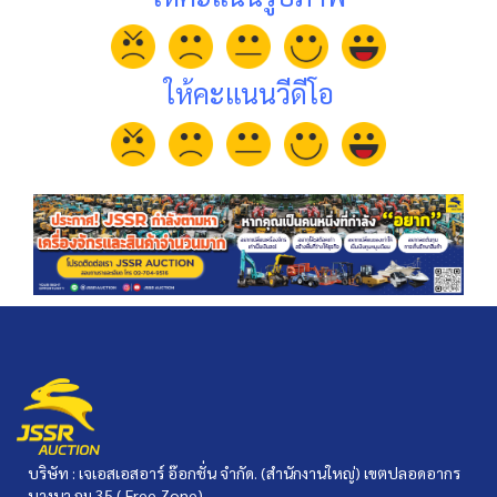
ให้คะแนนวีดีโอ
บริษัท : เจเอสเอสอาร์ อ๊อกชั่น จำกัด. (สำนักงานใหญ่) เขตปลอดอากร
บางนา กม.35 ( Free Zone)