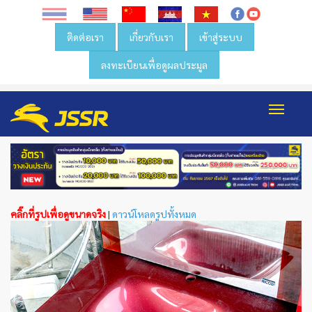
ติดต่อเรา
เกี่ยวกับเรา
เข้าสู่ระบบ
ลงทะเบียนเพื่อดูผลประมูล
Toggl
navig
คลิ๊กที่รูปเพื่อดูขนาดจริง
|
ดาวน์โหลดรูปทั้งหมด