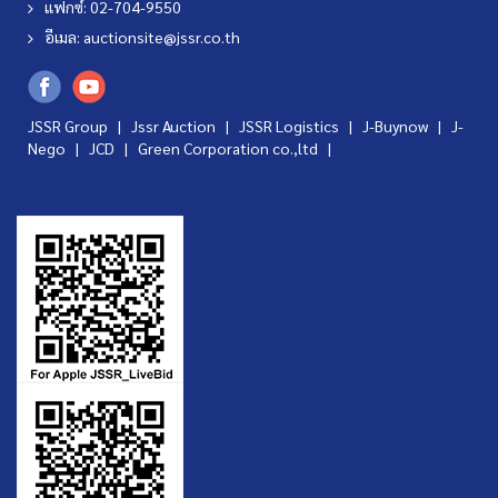
แฟกซ์: 02-704-9550
อีเมล:
auctionsite@jssr.co.th
JSSR Group |
Jssr Auction
|
JSSR Logistics
|
J-Buynow
|
J-
Nego
|
JCD
|
Green Corporation co.,ltd
|