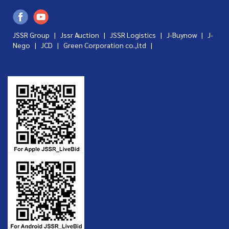
JSSR Group |
Jssr Auction
|
JSSR Logistics
|
J-Buynow
|
J-
Nego
|
JCD
|
Green Corporation co.,ltd
|