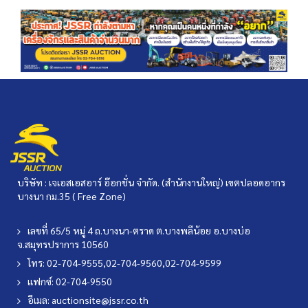
บริษัท : เจเอสเอสอาร์ อ๊อกชั่น จำกัด. (สำนักงานใหญ่) เขตปลอดอากร
บางนา กม.35 ( Free Zone)
เลขที่ 65/5 หมู่ 4 ถ.บางนา-ตราด ต.บางพลีน้อย อ.บางบ่อ
จ.สมุทรปราการ 10560
โทร: 02-704-9555,02-704-9560,02-704-9599
แฟกซ์: 02-704-9550
อีเมล:
auctionsite@jssr.co.th