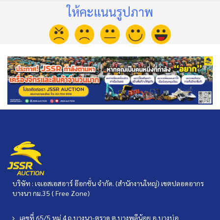
ให้คะแนนรูปภาพ
บริษัท : เจเอสเอสอาร์ อ๊อกชั่น จำกัด. (สำนักงานใหญ่) เขตปลอดอากร
บางนา กม.35 ( Free Zone)
เลขที่ 65/5 หมู่ 4 ถ.บางนา-ตราด ต.บางพลีน้อย อ.บางบ่อ