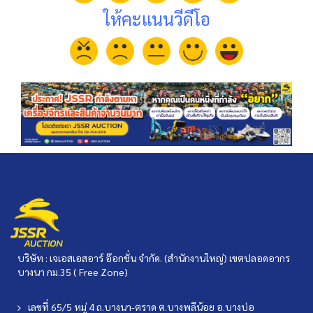
ให้คะแนนวีดีโอ
บริษัท : เจเอสเอสอาร์ อ๊อกชั่น จำกัด. (สำนักงานใหญ่) เขตปลอดอากร
บางนา กม.35 ( Free Zone)
เลขที่ 65/5 หมู่ 4 ถ.บางนา-ตราด ต.บางพลีน้อย อ.บางบ่อ