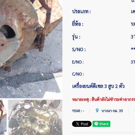
บ
ประเภท :
เค
ยี่ห้อ :
Y
รุ่น :
3
S/NO :
*
E/NO :
3
C/NO :
เครื่องยนต์ดีเซล 3 สูบ 2 ตัว
หมายเหตุ : สินค้ายังไม่ชำระค่าอาก
YEAR : -
บางนา กม. 35