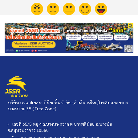
บริษัท : เจเอสเอสอาร์ อ๊อกชั่น จำกัด. (สำนักงานใหญ่) เขตปลอดอากร
บางนา กม.35 ( Free Zone)
เลขที่ 65/5 หมู่ 4 ถ.บางนา-ตราด ต.บางพลีน้อย อ.บางบ่อ
จ.สมุทรปราการ 10560