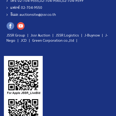
โทร: 02-704-9555,02-704-9560,02-704-9599
แฟกซ์: 02-704-9550
อีเมล:
auctionsite@jssr.co.th
JSSR Group |
Jssr Auction
|
JSSR Logistics
|
J-Buynow
|
J-
Nego
|
JCD
|
Green Corporation co.,ltd
|