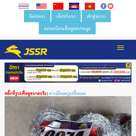
ติดต่อเรา
เกี่ยวกับเรา
เข้าสู่ระบบ
ลงทะเบียนเพื่อดูผลประมูล
Toggl
navig
คลิ๊กที่รูปเพื่อดูขนาดจริง
|
ดาวน์โหลดรูปทั้งหมด